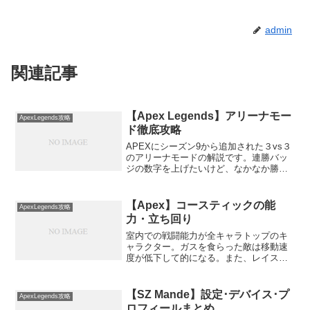
admin
関連記事
【Apex Legends】アリーナモー
ApexLegends攻略
ド徹底攻略
APEXにシーズン9から追加された３vs３
のアリーナモードの解説です。連勝バッ
ジの数字を上げたいけど、なかなか勝て
ないというか初心者の方から上級者の方
にもタメになる解説をしていきます！ ラ
イフラインの金バッグとジブラルタルの
【Apex】コースティックの能
ApexLegends攻略
ドームシールドで
力・立ち回り
室内での戦闘能力が全キャラトップのキ
ャラクター。ガスを食らった敵は移動速
度が低下して的になる。また、レイスの
ポータルの入口に置いておくと敵が入っ
て来ないかのセンサーになる。 敵がいも
っている家にガスグレネードを投げれ
【SZ Mande】設定･デバイス･プ
ApexLegends攻略
ば、大ダメージを与える事
ロフィールまとめ