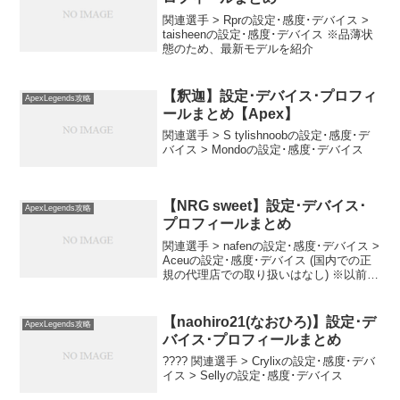
関連選手 > Rprの設定･感度･デバイス >
taisheenの設定･感度･デバイス ※品薄状
態のため、最新モデルを紹介
【釈迦】設定･デバイス･プロフィ
ApexLegends攻略
ールまとめ【Apex】
関連選手 > S tylishnoobの設定･感度･デ
バイス > Mondoの設定･感度･デバイス
【NRG sweet】設定･デバイス･
ApexLegends攻略
プロフィールまとめ
関連選手 > nafenの設定･感度･デバイス >
Aceuの設定･感度･デバイス (国内での正
規の代理店での取り扱いはなし) ※以前使
用していたのはLogicool G703h
【naohiro21(なおひろ)】設定･デ
ApexLegends攻略
バイス･プロフィールまとめ
???? 関連選手 > Crylixの設定･感度･デバ
イス > Sellyの設定･感度･デバイス