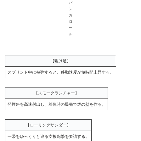
バ
ン
ガ
ロ
ー
ル
【駆け足】
スプリント中に被弾すると、移動速度が短時間上昇する。
【スモークランチャー】
発煙缶を高速射出し、着弾時の爆発で煙の壁を作る。
【ローリングサンダー】
一帯をゆっくりと巡る支援砲撃を要請する。