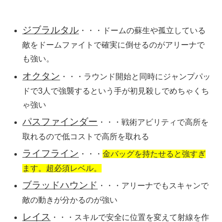
ジブラルタル
・・・ドームの蘇生や孤立している
敵をドームファイトで確実に倒せるのがアリーナで
も強い。
オクタン
・・・ラウンド開始と同時に
ジャンプパッ
ドで3人で強襲する
という手が初見殺しでめちゃくち
ゃ強い
パスファインダー
・
・・戦術アビリティで高所を
取れるので低コストで高所を取れる
ライフライン
・・・
金バッグを持たせると強すぎ
ます。超必須レベル。
ブラッドハウンド
・・・アリーナでもスキャンで
敵の動きが分かるのが強い
レイス
・・・スキルで安全に位置を変えて射線を作